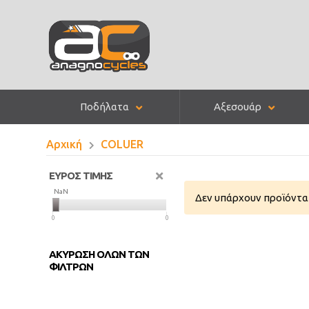
Ποδήλατα
Αξεσουάρ
Αρχική
COLUER
ΕΥΡΟΣ ΤΙΜΗΣ
NaN
NaN
Δεν υπάρχουν προϊόντα 
0
0
ΑΚΥΡΩΣΗ ΟΛΩΝ ΤΩΝ
ΦΙΛΤΡΩΝ