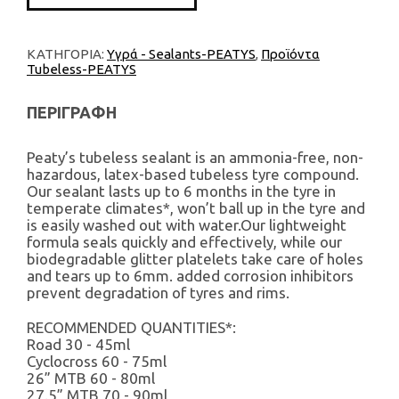
ΚΑΤΗΓΟΡΙΑ:
Υγρά - Sealants-PEATYS
,
Προϊόντα
Tubeless-PEATYS
ΠΕΡΙΓΡΑΦΗ
Peaty’s tubeless sealant is an ammonia-free, non-
hazardous, latex-based tubeless tyre compound.
Our sealant lasts up to 6 months in the tyre in
temperate climates*, won’t ball up in the tyre and
is easily washed out with water.Our lightweight
formula seals quickly and effectively, while our
biodegradable glitter platelets take care of holes
and tears up to 6mm. added corrosion inhibitors
prevent degradation of tyres and rims.
RECOMMENDED QUANTITIES*:
Road 30 - 45ml
Cyclocross 60 - 75ml
26” MTB 60 - 80ml
27.5” MTB 70 - 90ml