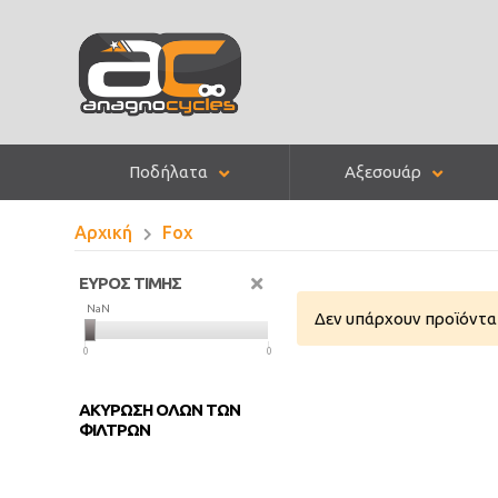
Ποδήλατα
Αξεσουάρ
Αρχική
Fox
ΕΥΡΟΣ ΤΙΜΗΣ
NaN
NaN
Δεν υπάρχουν προϊόντα 
0
0
ΑΚΥΡΩΣΗ ΟΛΩΝ ΤΩΝ
ΦΙΛΤΡΩΝ