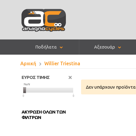
Ποδήλατα
Αξεσουάρ
Αρχική
Willier Triestina
ΕΥΡΟΣ ΤΙΜΗΣ
NaN
NaN
Δεν υπάρχουν προϊόντα 
0
0
ΑΚΥΡΩΣΗ ΟΛΩΝ ΤΩΝ
ΦΙΛΤΡΩΝ