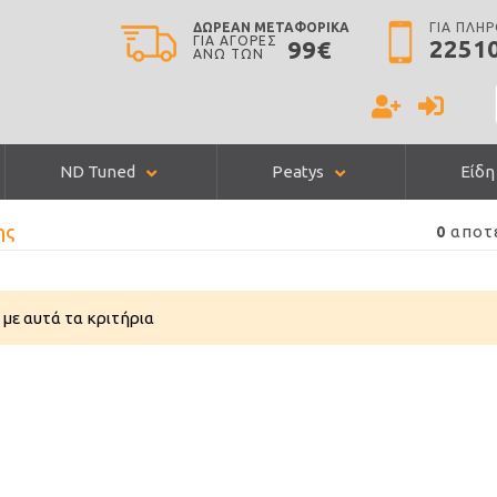
ΔΩΡΕΑΝ ΜΕΤΑΦΟΡΙΚΑ
ΓΙΑ ΠΛΗ
ΓΙΑ ΑΓΟΡΕΣ
2251
99€
ΑΝΩ ΤΩΝ
ND Tuned
Peatys
Είδη
ης
αποτ
0
με αυτά τα κριτήρια