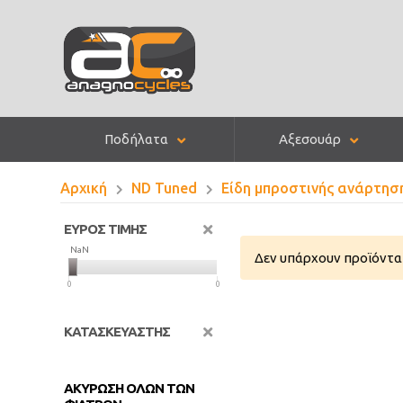
Ποδήλατα
Αξεσουάρ
Αρχική
ND Tuned
Είδη μπροστινής ανάρτησ
ΕΥΡΟΣ ΤΙΜΗΣ
NaN
NaN
Δεν υπάρχουν προϊόντα 
0
0
ΚΑΤΑΣΚΕΥΑΣΤΗΣ
ΑΚΥΡΩΣΗ ΟΛΩΝ ΤΩΝ