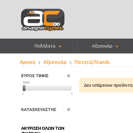
Ποδήλατα
Αξεσουάρ
Αρχική
Αξεσουάρ
Πατητά/Stands
ΕΥΡΟΣ ΤΙΜΗΣ
NaN
NaN
Δεν υπάρχουν προϊόντα 
0
0
ΚΑΤΑΣΚΕΥΑΣΤΗΣ
ΑΚΥΡΩΣΗ ΟΛΩΝ ΤΩΝ