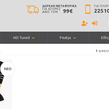
ΔΩΡΕΑΝ ΜΕΤΑΦΟΡΙΚΑ
ΓΙΑ ΠΛΗ
ΓΙΑ ΑΓΟΡΕΣ
2251
99€
ΑΝΩ ΤΩΝ
ND Tuned
Peatys
Είδη
ς
αποτ
1
ΝΕΟ